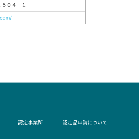
２５０４－１
.com/
認定事業所
認定品申請について