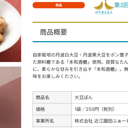
第2
商品概要
自家栽培の丹波白大豆・丹波黒大豆をポン菓
た原料糖である「本和香糖」使用。良質なた
に、柔らかな甘みを引き出す「本和香糖」。
味をお楽しみください。
商品名
大豆ぽん
価格
1袋／250円（税別）
事業所名
株式会社 近江園田ふぁー