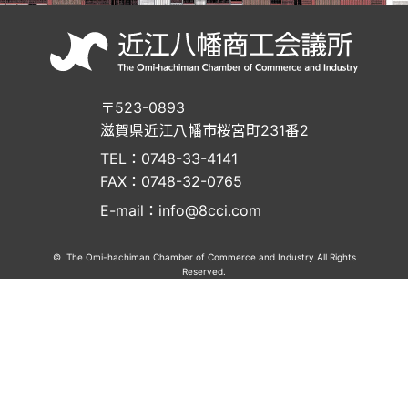
〒523-0893
滋賀県近江八幡市桜宮町231番2
TEL：0748-33-4141
FAX：0748-32-0765
E-mail：info@8cci.com
© The Omi-hachiman Chamber of Commerce and Industry All Rights
Reserved.