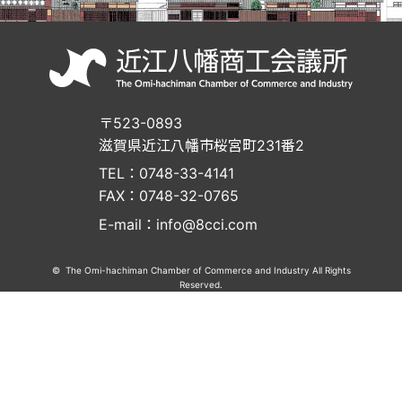
〒523-0893
滋賀県近江八幡市桜宮町231番2
TEL：0748-33-4141
FAX：0748-32-0765
E-mail：info@8cci.com
© The Omi-hachiman Chamber of Commerce and Industry All Rights
Reserved.