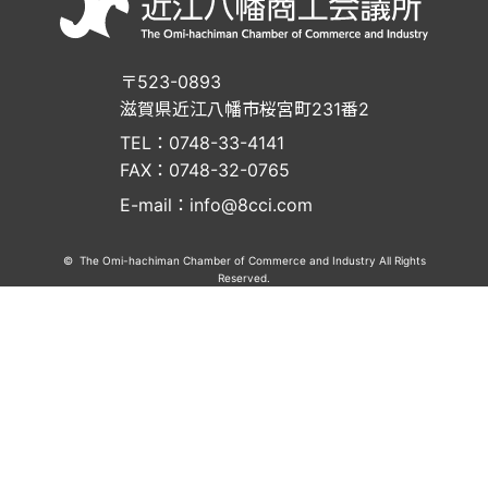
〒523-0893
滋賀県近江八幡市桜宮町231番2
TEL：0748-33-4141
FAX：0748-32-0765
E-mail：info@8cci.com
© The Omi-hachiman Chamber of Commerce and Industry All Rights
Reserved.