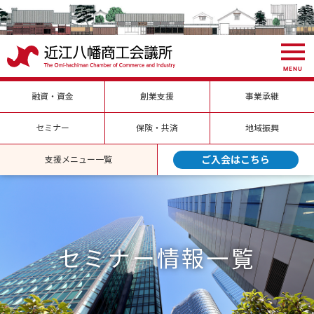
MENU
融資・資金
創業支援
事業承継
セミナー
保険・共済
地域振興
ご入会はこちら
支援メニュー一覧
セミナー情報
一覧