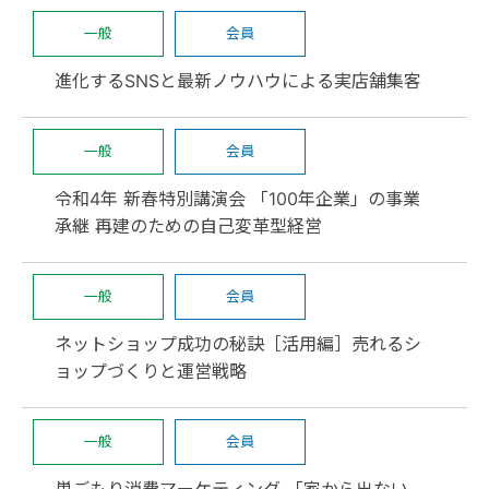
一般
会員
進化するSNSと最新ノウハウによる実店舗集客
一般
会員
令和4年 新春特別講演会 「100年企業」の事業
承継 再建のための自己変革型経営
一般
会員
ネットショップ成功の秘訣［活用編］売れるシ
ョップづくりと運営戦略
一般
会員
巣ごもり消費マーケティング 「家から出ない