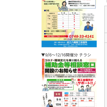
/
▼9
6
～12/16開催分 チラシ