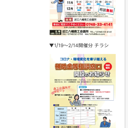
/
▼1
19
～2/14開催分 チラシ