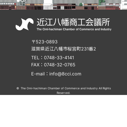
〒523-0893
滋賀県近江八幡市桜宮町231番2
TEL：0748-33-4141
FAX：0748-32-0765
E-mail：info@8cci.com
© The Omi-hachiman Chamber of Commerce and Industry All Rights
Reserved.