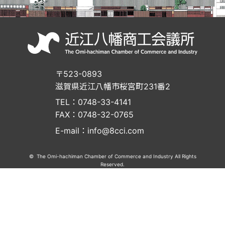
〒523-0893
滋賀県近江八幡市桜宮町231番2
TEL：0748-33-4141
FAX：0748-32-0765
E-mail：info@8cci.com
© The Omi-hachiman Chamber of Commerce and Industry All Rights
Reserved.