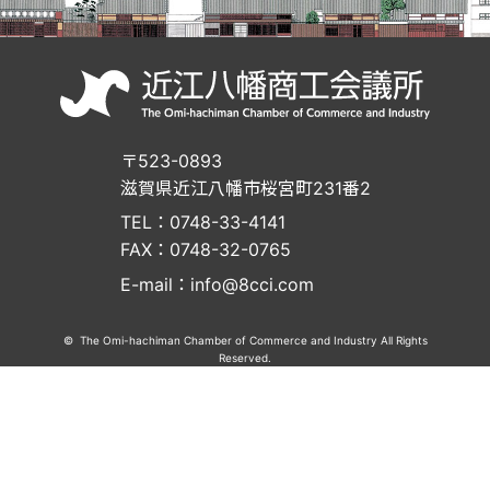
〒523-0893
滋賀県近江八幡市桜宮町231番2
TEL：0748-33-4141
FAX：0748-32-0765
E-mail：info@8cci.com
© The Omi-hachiman Chamber of Commerce and Industry All Rights
Reserved.