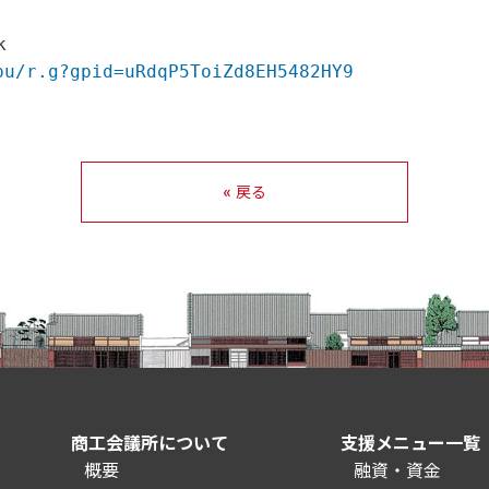
k
pu/r.g?gpid=uRdqP5ToiZd8EH5482HY9
« 戻る
商工会議所について
支援メニュー一覧
概要
融資・資金