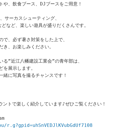
トや、飲食ブース、DJブースをご用意！
イ、サーカスシューティング、
などなど、楽しい遊具が盛りだくさんです。
ので、必ず暑さ対策をした上で、
だき、お楽しみください。
いる”近江八幡建設工業会”の青年部は、
どを展示します。
一緒に写真を撮るチャンスです！
カウントで楽しく紹介しています♪ぜひご覧ください！
am
pu/r.g?gpid=uhSnVEDJlKVubGdUf7108