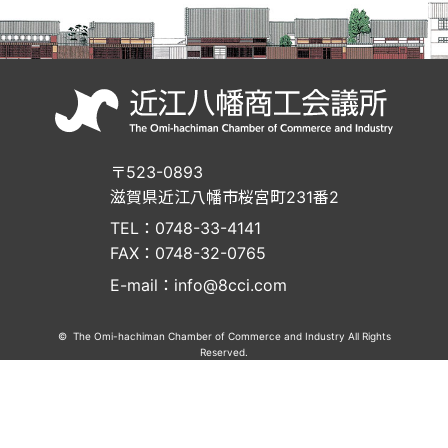
〒523-0893
滋賀県近江八幡市桜宮町231番2
TEL：0748-33-4141
FAX：0748-32-0765
E-mail：info@8cci.com
© The Omi-hachiman Chamber of Commerce and Industry All Rights
Reserved.