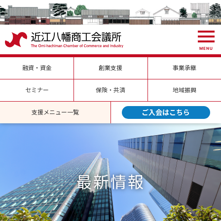
MENU
融資・資金
創業支援
事業承継
セミナー
保険・共済
地域振興
ご入会はこちら
支援メニュー一覧
最新情報