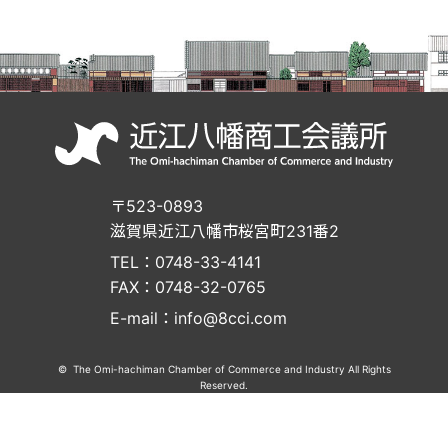
〒523-0893
滋賀県近江八幡市桜宮町231番2
TEL：0748-33-4141
FAX：0748-32-0765
E-mail：info@8cci.com
© The Omi-hachiman Chamber of Commerce and Industry All Rights
Reserved.