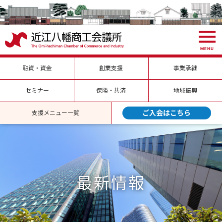
MENU
融資・資金
創業支援
事業承継
セミナー
保険・共済
地域振興
ご入会はこちら
支援メニュー一覧
最新情報