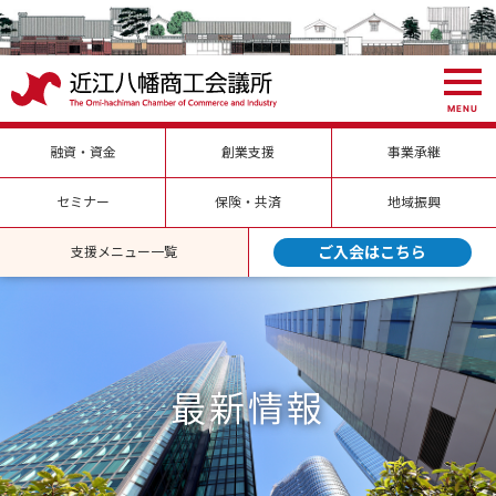
MENU
融資・資金
創業支援
事業承継
セミナー
保険・共済
地域振興
ご入会はこちら
支援メニュー一覧
最新情報