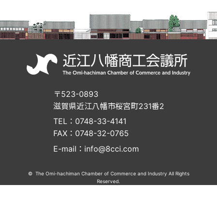
〒523-0893
滋賀県近江八幡市桜宮町231番2
TEL：0748-33-4141
FAX：0748-32-0765
E-mail：info@8cci.com
© The Omi-hachiman Chamber of Commerce and Industry All Rights
Reserved.