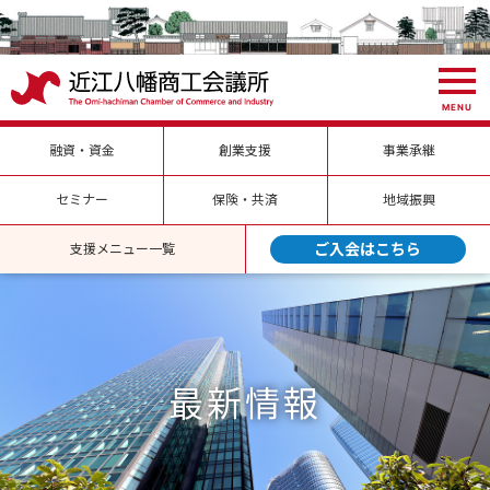
MENU
融資・資金
創業支援
事業承継
セミナー
保険・共済
地域振興
ご入会はこちら
支援メニュー一覧
最新情報